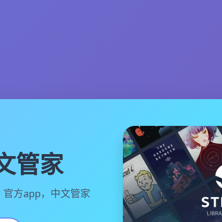
中文管家
，官方app，中文管家