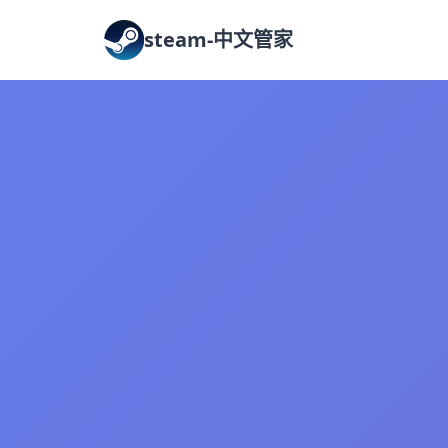
steam-中文管家