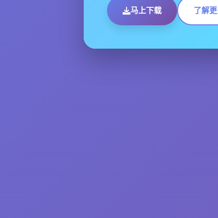
马上下载
了解更