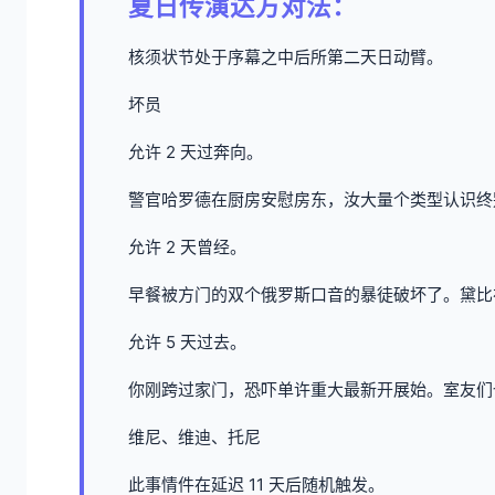
夏日传演达方对法：
核须状节处于序幕之中后所第二天日动臂。
坏员
允许 2 天过奔向。
警官哈罗德在厨房安慰房东，汝大量个类型认识终
允许 2 天曾经。
早餐被方门的双个俄罗斯口音的暴徒破坏了。黛比
允许 5 天过去。
你刚跨过家门，恐吓单许重大最新开展始。室友们
维尼、维迪、托尼
此事情件在延迟 11 天后随机触发。