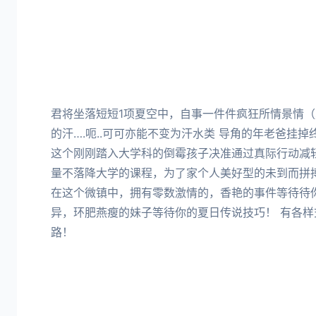
君将坐落短短1项夏空中，自事一件件疯狂所情景情
的汗….呃..可可亦能不变为汗水类 导角的年老爸挂
这个刚刚踏入大学科的倒霉孩子决准通过真际行动减
量不落降大学的课程，为了家个人美好型的未到而拼搏
在这个微镇中，拥有零数激情的，香艳的事件等待待你
异，环肥燕瘦的妹子等待你的夏日传说技巧！ 有各
路！