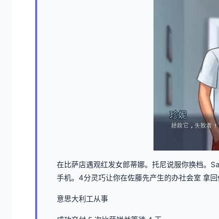
在比萨店遇观红发女郎蒂娜。托尼说服你换档。Sag
手机。4分灵巧让你在佐藤先产生的办社会室 拿回
意思大利工从事