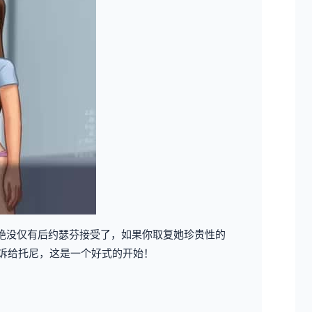
鄙。绝没仅有后约瑟芬接受了，如果你取复她珍贵性的
告诉给托尼，这是一个好式的开始！