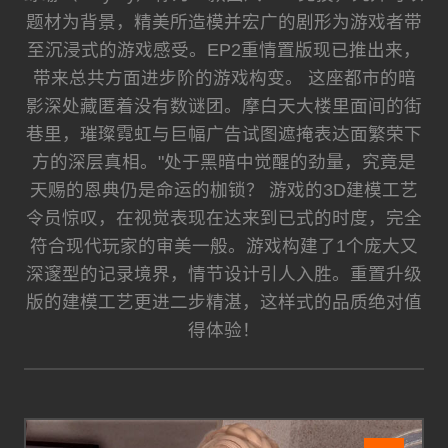
题材为背景，精美所造模并宏广的剧形为游戏者带
至沉浸式的游戏感受。EP2重情置版现已推出来，
带来总共方面进步阶的游戏构变。 这座都市的暗
影深处藏匿着没有数谜团。摩白天大楼里面间的街
巷里，璀璨霓虹与巨幅广告试图遮掩表达面繁荣下
方的深层真相。"处于黑暗中觉醒的劲量，究竟是
天赐的恩典仍是命运的枷锁？ 游戏的3D建模工艺
令员惊叹，在视觉表现在达来到已式的时度，完全
符合现代玩家的审美一般。游戏构建了1个庞大又
深邃型的记录境界，情节设计引人入胜。重置升级
版的建模工艺更进二步精湛，这样式的品质绝对值
得体验！