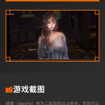
📸
游戏截图
蜉蝣（MayFly）称为二款国风SLG竞技，凭异可以