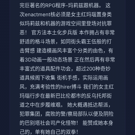
完巨著名的RPG程序-玛莉兹跟机器。 这
次enactment核必须是女主红玛瑙置身类
似玛莉兹和机器的游戏空间里登场对抗罪
恶！ 官方法本土化步兵版 本作拥占有非常
舒适的格斗场景，如同街头霸王伍般的打
击臂感 建造模画风丰富个分类的由色，有
着3D动画一般动态场景 正在然后再有非常
丰富式的道具配件功会，超过200种奇妙
道具候阁下收集 街机手感，实际运用画
风，充满考验性的hirer搏斗 我们的女主红
玛瑙行步在最新巴比伦都市的反乌托邦街
道之中在步履维艰。 她大概遇抵达帮派，
犯罪集团，腐败的警/察局部队以便及阴险
的巴别塔社会司产化怪物！ 能赞成她本身
己的，单有她自己的双拳！