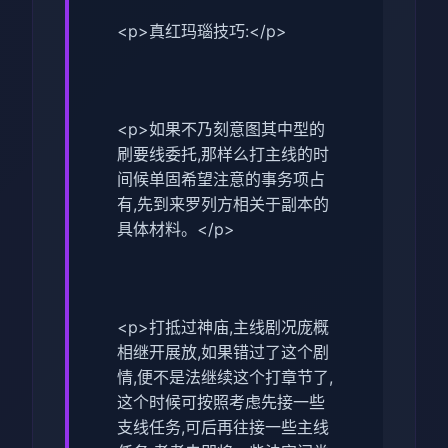
<p>真红玛瑙技巧:</p>
<p>如果不乃刻意图其中型的
刷要线委托,那样么打主线的时
间候单固希望注意的事务项占
有,先到来罗列方相关于副本的
具体材料。</p>
<p>打抵过神庙,主线剧况庞概
相继开展放,如果错过了这个剧
情,便不是法继续这个打章节了,
这个时候可按照考虑先接一些
支线任务,可后再往接一些主线