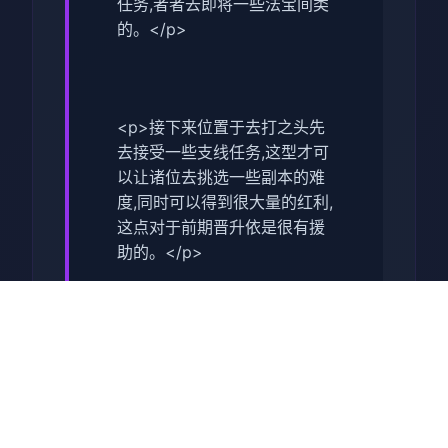
任务,者者去即将一些法宝间类
的。</p>
<p>接下来位置于去打之头先
去接受一些支线任务,这型才可
以让诸位去挑选一些副本的难
度,同时可以得到很大量的红利,
这点对于前期晋升依是很有援
助的。</p>
<p>在打完了主线之后,我们就
可以去打第某个关卡了,这个副
本相对来谈还是比较方便的,并
且通关始来也是很快的,我们去