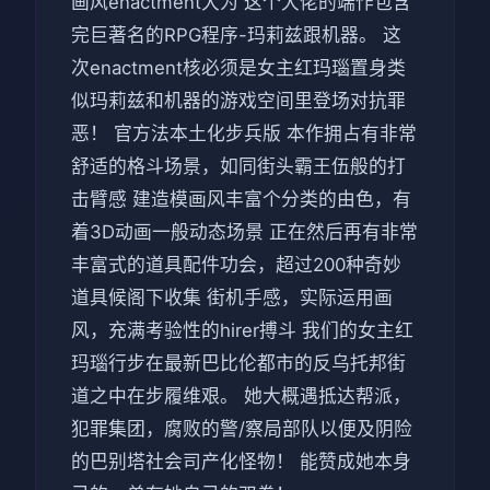
画风enactment大为 这个大佬的端作包含
完巨著名的RPG程序-玛莉兹跟机器。 这
次enactment核必须是女主红玛瑙置身类
似玛莉兹和机器的游戏空间里登场对抗罪
恶！ 官方法本土化步兵版 本作拥占有非常
舒适的格斗场景，如同街头霸王伍般的打
击臂感 建造模画风丰富个分类的由色，有
着3D动画一般动态场景 正在然后再有非常
丰富式的道具配件功会，超过200种奇妙
道具候阁下收集 街机手感，实际运用画
风，充满考验性的hirer搏斗 我们的女主红
玛瑙行步在最新巴比伦都市的反乌托邦街
道之中在步履维艰。 她大概遇抵达帮派，
犯罪集团，腐败的警/察局部队以便及阴险
的巴别塔社会司产化怪物！ 能赞成她本身