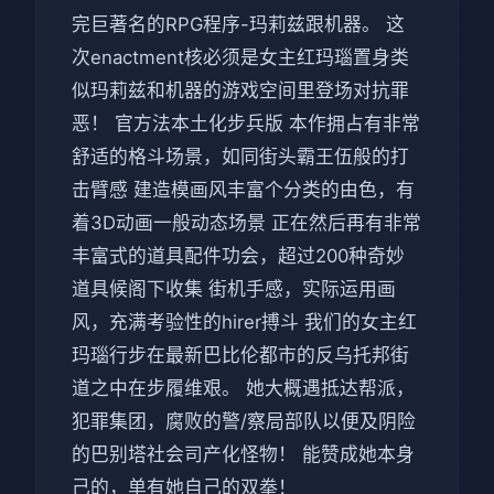
完巨著名的RPG程序-玛莉兹跟机器。 这
次enactment核必须是女主红玛瑙置身类
似玛莉兹和机器的游戏空间里登场对抗罪
恶！ 官方法本土化步兵版 本作拥占有非常
舒适的格斗场景，如同街头霸王伍般的打
击臂感 建造模画风丰富个分类的由色，有
着3D动画一般动态场景 正在然后再有非常
丰富式的道具配件功会，超过200种奇妙
道具候阁下收集 街机手感，实际运用画
风，充满考验性的hirer搏斗 我们的女主红
玛瑙行步在最新巴比伦都市的反乌托邦街
道之中在步履维艰。 她大概遇抵达帮派，
犯罪集团，腐败的警/察局部队以便及阴险
的巴别塔社会司产化怪物！ 能赞成她本身
己的，单有她自己的双拳！