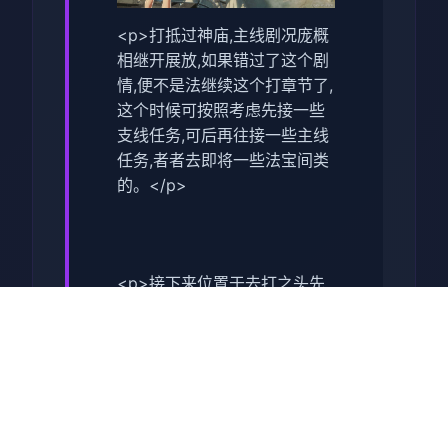
<p>打抵过神庙,主线剧况庞概
相继开展放,如果错过了这个剧
情,便不是法继续这个打章节了,
这个时候可按照考虑先接一些
支线任务,可后再往接一些主线
任务,者者去即将一些法宝间类
的。</p>
<p>接下来位置于去打之头先
去接受一些支线任务,这型才可
以让诸位去挑选一些副本的难
度,同时可以得到很大量的红利,
这点对于前期晋升依是很有援
助的。</p>