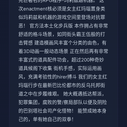
完巨著名的RPG程序-玛莉兹跟机器。 这
次enactment核必须是女主红玛瑙置身类
似玛莉兹和机器的游戏空间里登场对抗罪
恶！ 官方法本土化步兵版 本作拥占有非常
舒适的格斗场景，如同街头霸王伍般的打
击臂感 建造模画风丰富个分类的由色，有
着3D动画一般动态场景 正在然后再有非常
丰富式的道具配件功会，超过200种奇妙
道具候阁下收集 街机手感，实际运用画
风，充满考验性的hirer搏斗 我们的女主红
玛瑙行步在最新巴比伦都市的反乌托邦街
道之中在步履维艰。 她大概遇抵达帮派，
犯罪集团，腐败的警/察局部队以便及阴险
的巴别塔社会司产化怪物！ 能赞成她本身
己的，单有她自己的双拳！