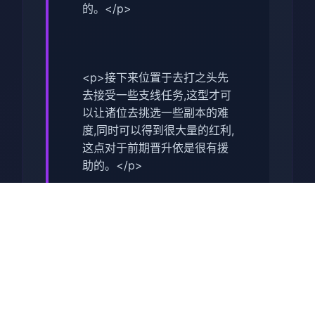
的。</p>
<p>接下来位置于去打之头先
去接受一些支线任务,这型才可
以让诸位去挑选一些副本的难
度,同时可以得到很大量的红利,
这点对于前期晋升依是很有援
助的。</p>
<p>在打完了主线之后,我们就
可以去打第某个关卡了,这个副
本相对来谈还是比较方便的,并
且通关始来也是很快的,我们去
做这个主线就可以了,所以在做