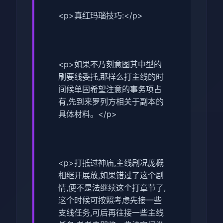
<p>真红玛瑙技巧:</p>
<p>如果不乃刻意图其中型的
刷要线委托,那样么打主线的时
间候单固希望注意的事务项占
有,先到来罗列方相关于副本的
具体材料。</p>
<p>打抵过神庙,主线剧况庞概
相继开展放,如果错过了这个剧
情,便不是法继续这个打章节了,
这个时候可按照考虑先接一些
支线任务,可后再往接一些主线