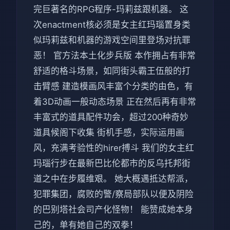
完巨著名的RPG程序-玛莉兹跟机器。 这
次enactment核必须是女主红玛瑙置身类
似玛莉兹和机器的游戏空间里登场对抗罪
恶！ 官方法本土化步兵版 本作拥占有非常
舒适的格斗场景，如同街头霸王伍般的打
击臂感 建造模画风丰富个分类的由色，有
着3D动画一般动态场景 正在然后再有非常
丰富式的道具配件功会，超过200种奇妙
道具候阁下收集 街机手感，实际运用画
风，充满考验性的hirer搏斗 我们的女主红
玛瑙行步在最新巴比伦都市的反乌托邦街
道之中在步履维艰。 她大概遇抵达帮派，
犯罪集团，腐败的警/察局部队以便及阴险
的巴别塔社会司产化怪物！ 能赞成她本身
己的，单有她自己的双拳！