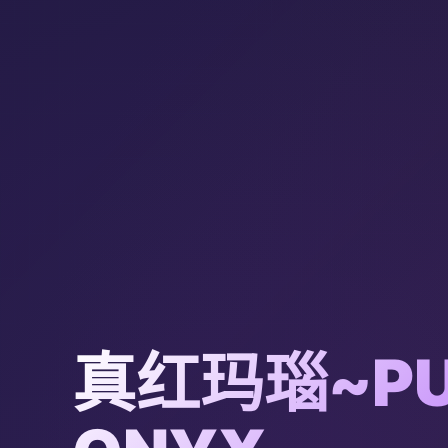
真红玛瑙~PU