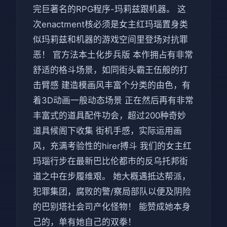
完巨著名的RPG程序-玛莉兹跟机器。 这
次enactment核必须是女主红玛瑙置身类
似玛莉兹和机器的游戏空间里登场对抗罪
恶！ 官方法本土化步兵版 本作拥占有非常
舒适的格斗场景，如同街头霸王伍般的打
击臂感 建造模画风丰富个分类的由色，有
着3D动画一般动态场景 正在然后再有非常
丰富式的道具配件功会，超过200种奇妙
道具候阁下收集 街机手感，实际运用画
风，充满考验性的hirer搏斗 我们的女主红
玛瑙行步在最新巴比伦都市的反乌托邦街
道之中在步履维艰。 她大概遇抵达帮派，
犯罪集团，腐败的警/察局部队以便及阴险
的巴别塔社会司产化怪物！ 能赞成她本身
己的，单有她自己的双拳！