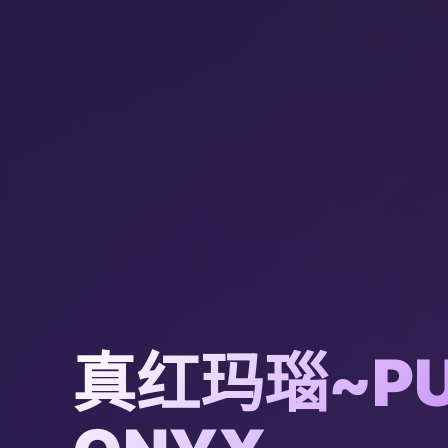
真红玛瑙~PU