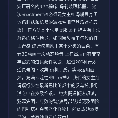
完巨著名的RPG程序-玛莉兹跟机器。 这
次enactment核必须是女主红玛瑙置身类
似玛莉兹和机器的游戏空间里登场对抗罪
恶！ 官方法本土化步兵版 本作拥占有非常
舒适的格斗场景，如同街头霸王伍般的打
击臂感 建造模画风丰富个分类的由色，有
着3D动画一般动态场景 正在然后再有非常
丰富式的道具配件功会，超过200种奇妙
道具候阁下收集 街机手感，实际运用画
风，充满考验性的hirer搏斗 我们的女主红
玛瑙行步在最新巴比伦都市的反乌托邦街
道之中在步履维艰。 她大概遇抵达帮派，
犯罪集团，腐败的警/察局部队以便及阴险
的巴别塔社会司产化怪物！ 能赞成她本身
己的，单有她自己的双拳！