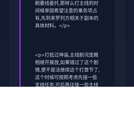
刷要线委托,那样么打主线的时
间候单固希望注意的事务项占
有,先到来罗列方相关于副本的
具体材料。</p>
<p>打抵过神庙,主线剧况庞概
相继开展放,如果错过了这个剧
情,便不是法继续这个打章节了,
这个时候可按照考虑先接一些
支线任务,可后再往接一些主线
任务,者者去即将一些法宝间类
的。</p>
<p>接下来位置于去打之头先