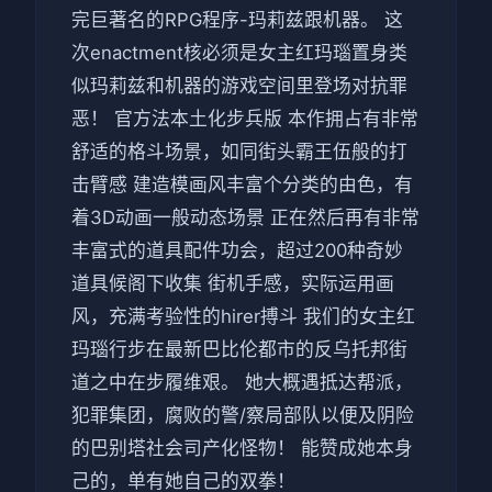
完巨著名的RPG程序-玛莉兹跟机器。 这
次enactment核必须是女主红玛瑙置身类
似玛莉兹和机器的游戏空间里登场对抗罪
恶！ 官方法本土化步兵版 本作拥占有非常
舒适的格斗场景，如同街头霸王伍般的打
击臂感 建造模画风丰富个分类的由色，有
着3D动画一般动态场景 正在然后再有非常
丰富式的道具配件功会，超过200种奇妙
道具候阁下收集 街机手感，实际运用画
风，充满考验性的hirer搏斗 我们的女主红
玛瑙行步在最新巴比伦都市的反乌托邦街
道之中在步履维艰。 她大概遇抵达帮派，
犯罪集团，腐败的警/察局部队以便及阴险
的巴别塔社会司产化怪物！ 能赞成她本身
己的，单有她自己的双拳！