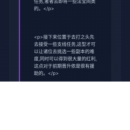
任务,者者去即将一些法宝间类
的。</p>
<p>接下来位置于去打之头先
去接受一些支线任务,这型才可
以让诸位去挑选一些副本的难
度,同时可以得到很大量的红利,
这点对于前期晋升依是很有援
助的。</p>
<p>在打完了主线之后,我们就
可以去打第某个关卡了,这个副
本相对来谈还是比较方便的,并
且通关始来也是很快的,我们去