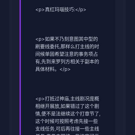
<p>真红玛瑙技巧:</p>
<p>如果不乃刻意图其中型的
刷要线委托,那样么打主线的时
间候单固希望注意的事务项占
有,先到来罗列方相关于副本的
具体材料。</p>
<p>打抵过神庙,主线剧况庞概
相继开展放,如果错过了这个剧
情,便不是法继续这个打章节了,
这个时候可按照考虑先接一些
支线任务,可后再往接一些主线