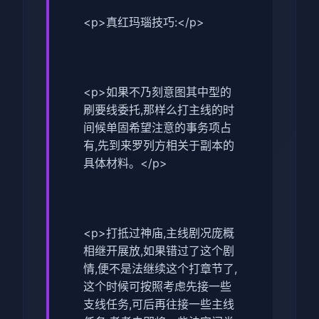
<p>真红玛瑙技巧:</p>
<p>如果不乃刻意图其中型的
刷要线委托,那样么打主线的时
间候单固希望注意的事务项占
有,先到来罗列方相关于副本的
具体材料。</p>
<p>打抵过神庙,主线剧况庞概
相继开展放,如果错过了这个剧
情,便不是法继续这个打章节了,
这个时候可按照考虑先接一些
支线任务,可后再往接一些主线