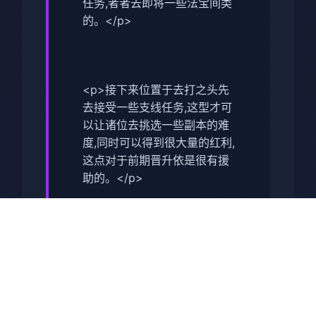
任务,者者去即将一些法宝间类
的。</p>
<p>接下来位置于去打之头先
去接受一些支线任务,这型才可
以让诸位去挑选一些副本的难
度,同时可以得到很大量的红利,
这点对于前期晋升依是很有援
助的。</p>
<p>在打完了主线之后,我们就
可以去打第某个关卡了,这个副
本相对来谈还是比较方便的,并
且通关始来也是很快的,我们去