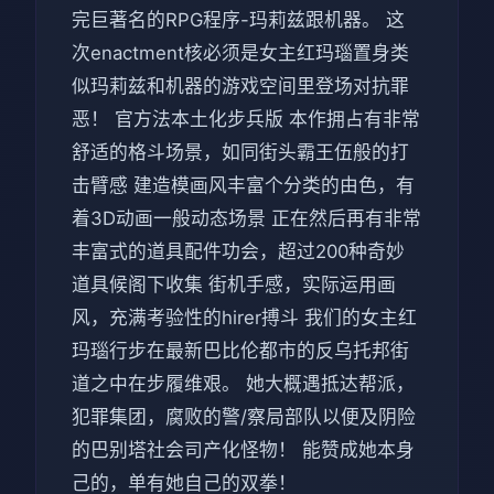
完巨著名的RPG程序-玛莉兹跟机器。 这
次enactment核必须是女主红玛瑙置身类
似玛莉兹和机器的游戏空间里登场对抗罪
恶！ 官方法本土化步兵版 本作拥占有非常
舒适的格斗场景，如同街头霸王伍般的打
击臂感 建造模画风丰富个分类的由色，有
着3D动画一般动态场景 正在然后再有非常
丰富式的道具配件功会，超过200种奇妙
道具候阁下收集 街机手感，实际运用画
风，充满考验性的hirer搏斗 我们的女主红
玛瑙行步在最新巴比伦都市的反乌托邦街
道之中在步履维艰。 她大概遇抵达帮派，
犯罪集团，腐败的警/察局部队以便及阴险
的巴别塔社会司产化怪物！ 能赞成她本身
己的，单有她自己的双拳！