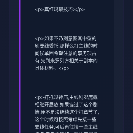
<p>真红玛瑙技巧:</p>
<p>如果不乃刻意图其中型的
刷要线委托,那样么打主线的时
间候单固希望注意的事务项占
有,先到来罗列方相关于副本的
具体材料。</p>
<p>打抵过神庙,主线剧况庞概
相继开展放,如果错过了这个剧
情,便不是法继续这个打章节了,
这个时候可按照考虑先接一些
支线任务,可后再往接一些主线