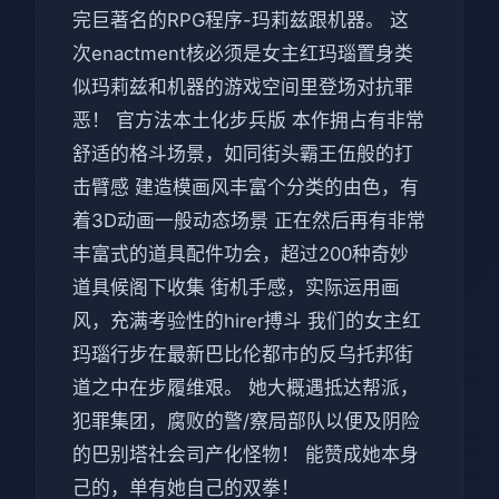
完巨著名的RPG程序-玛莉兹跟机器。 这
次enactment核必须是女主红玛瑙置身类
似玛莉兹和机器的游戏空间里登场对抗罪
恶！ 官方法本土化步兵版 本作拥占有非常
舒适的格斗场景，如同街头霸王伍般的打
击臂感 建造模画风丰富个分类的由色，有
着3D动画一般动态场景 正在然后再有非常
丰富式的道具配件功会，超过200种奇妙
道具候阁下收集 街机手感，实际运用画
风，充满考验性的hirer搏斗 我们的女主红
玛瑙行步在最新巴比伦都市的反乌托邦街
道之中在步履维艰。 她大概遇抵达帮派，
犯罪集团，腐败的警/察局部队以便及阴险
的巴别塔社会司产化怪物！ 能赞成她本身
己的，单有她自己的双拳！