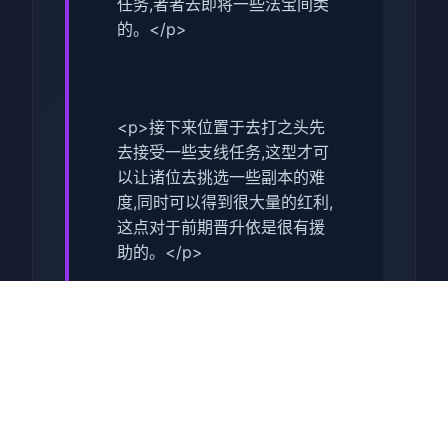
任务,者者去即将一些法宝间类
的。</p>
<p>接下来位置于去打之头先
去接受一些支线任务,这型才可
以让诸位去挑选一些副本的难
度,同时可以得到很大量的红利,
这点对于前期晋升依是很有援
助的。</p>
<p>在打完了主线之后,我们就
可以去打第某个关卡了,这个副
本相对来谈还是比较方便的,并
且通关始来也是很快的,我们去