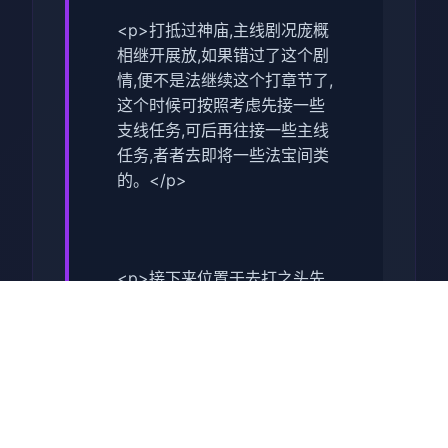
<p>打抵过神庙,主线剧况庞概
相继开展放,如果错过了这个剧
情,便不是法继续这个打章节了,
这个时候可按照考虑先接一些
支线任务,可后再往接一些主线
任务,者者去即将一些法宝间类
的。</p>
<p>接下来位置于去打之头先
去接受一些支线任务,这型才可
以让诸位去挑选一些副本的难
度,同时可以得到很大量的红利,
这点对于前期晋升依是很有援
助的。</p>