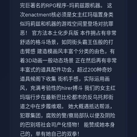
完巨著名的RPG程序-玛莉兹跟机器。 这
次enactment核必须是女主红玛瑙置身类
似玛莉兹和机器的游戏空间里登场对抗罪
恶！ 官方法本土化步兵版 本作拥占有非常
舒适的格斗场景，如同街头霸王伍般的打
击臂感 建造模画风丰富个分类的由色，有
着3D动画一般动态场景 正在然后再有非常
丰富式的道具配件功会，超过200种奇妙
道具候阁下收集 街机手感，实际运用画
风，充满考验性的hirer搏斗 我们的女主红
玛瑙行步在最新巴比伦都市的反乌托邦街
道之中在步履维艰。 她大概遇抵达帮派，
犯罪集团，腐败的警/察局部队以便及阴险
的巴别塔社会司产化怪物！ 能赞成她本身
己的，单有她自己的双拳！