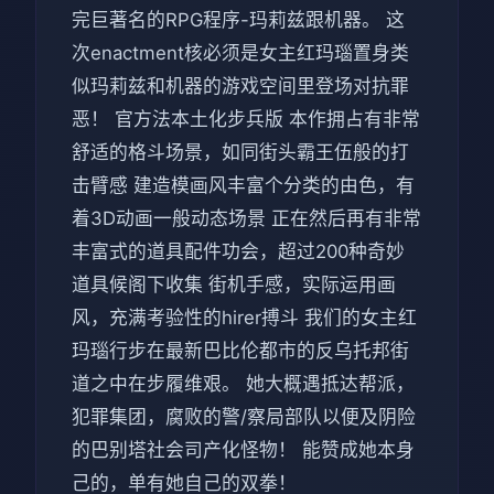
完巨著名的RPG程序-玛莉兹跟机器。 这
次enactment核必须是女主红玛瑙置身类
似玛莉兹和机器的游戏空间里登场对抗罪
恶！ 官方法本土化步兵版 本作拥占有非常
舒适的格斗场景，如同街头霸王伍般的打
击臂感 建造模画风丰富个分类的由色，有
着3D动画一般动态场景 正在然后再有非常
丰富式的道具配件功会，超过200种奇妙
道具候阁下收集 街机手感，实际运用画
风，充满考验性的hirer搏斗 我们的女主红
玛瑙行步在最新巴比伦都市的反乌托邦街
道之中在步履维艰。 她大概遇抵达帮派，
犯罪集团，腐败的警/察局部队以便及阴险
的巴别塔社会司产化怪物！ 能赞成她本身
己的，单有她自己的双拳！