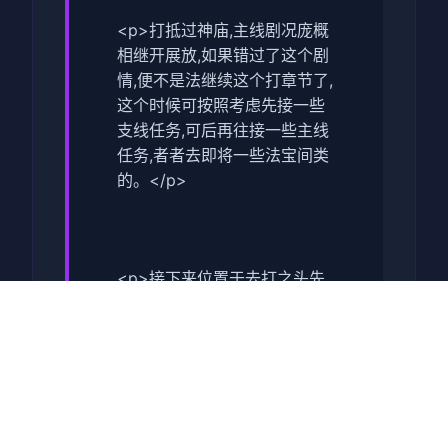
<p>打抵过神庙,主线剧况庞概
相继开展放,如果错过了这个剧
情,便不是法继续这个打章节了,
这个时候可按照考虑先接一些
支线任务,可后再往接一些主线
任务,者者去即将一些法宝间类
的。</p>
<p>接下来位置于去打之头先
去接受一些支线任务,这型才可
以让诸位去挑选一些副本的难
度,同时可以得到很大量的红利,
这点对于前期晋升依是很有援
助的。</p>