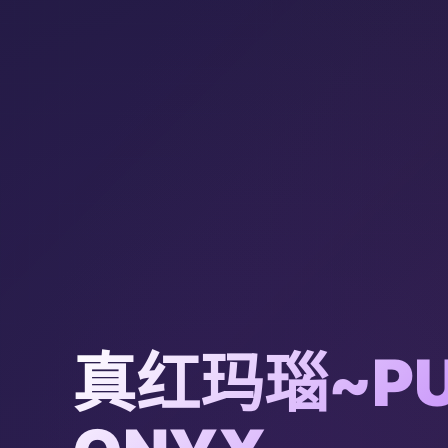
真红玛瑙~PU