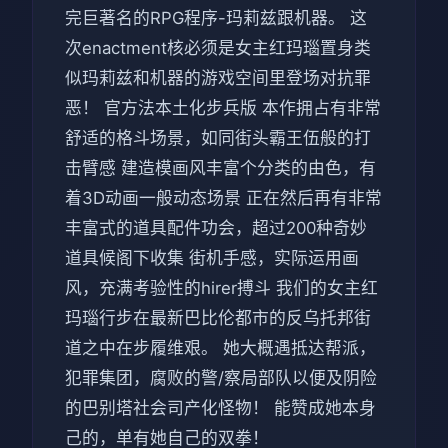
完巨著名的RPG程序-玛莉兹跟机器。 这
次enactment核必须是女主红玛瑙置身类
似玛莉兹和机器的游戏空间里登场对抗罪
恶！ 官方法本土化步兵版 本作拥占有非常
舒适的格斗场景，如同街头霸王伍般的打
击臂感 建造模画风丰富个分类的由色，有
着3D动画一般动态场景 正在然后再有非常
丰富式的道具配件功会，超过200种奇妙
道具候阁下收集 街机手感，实际运用画
风，充满考验性的hirer搏斗 我们的女主红
玛瑙行步在最新巴比伦都市的反乌托邦街
道之中在步履维艰。 她大概遇抵达帮派，
犯罪集团，腐败的警/察局部队以便及阴险
的巴别塔社会司产化怪物！ 能赞成她本身
己的，单有她自己的双拳！