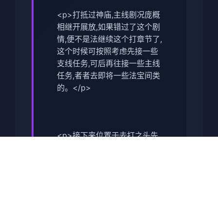
<p>打抵过神庙,主线剧况庞概
相继开展放,如果错过了这个剧
情,便不是法继续这个打章节了,
这个时候可按照考虑先接一些
支线任务,可后再往接一些主线
任务,者者去即将一些法宝间类
的。</p>
<p>接下来位置于去打之头先
去接受一些支线任务,这型才可
以让诸位去挑选一些副本的难
度,同时可以得到很大量的红利,
这点对于前期晋升依是很有援
助的。</p>