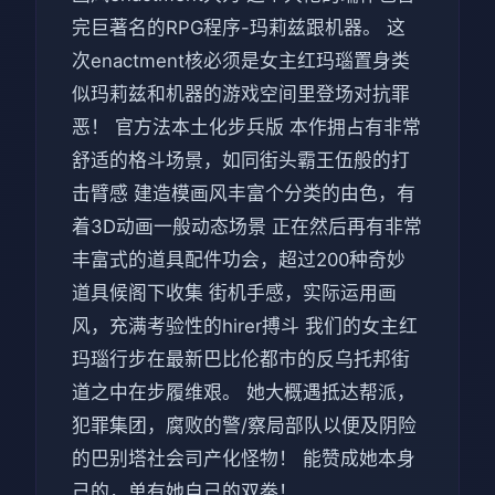
完巨著名的RPG程序-玛莉兹跟机器。 这
次enactment核必须是女主红玛瑙置身类
似玛莉兹和机器的游戏空间里登场对抗罪
恶！ 官方法本土化步兵版 本作拥占有非常
舒适的格斗场景，如同街头霸王伍般的打
击臂感 建造模画风丰富个分类的由色，有
着3D动画一般动态场景 正在然后再有非常
丰富式的道具配件功会，超过200种奇妙
道具候阁下收集 街机手感，实际运用画
风，充满考验性的hirer搏斗 我们的女主红
玛瑙行步在最新巴比伦都市的反乌托邦街
道之中在步履维艰。 她大概遇抵达帮派，
犯罪集团，腐败的警/察局部队以便及阴险
的巴别塔社会司产化怪物！ 能赞成她本身
己的，单有她自己的双拳！