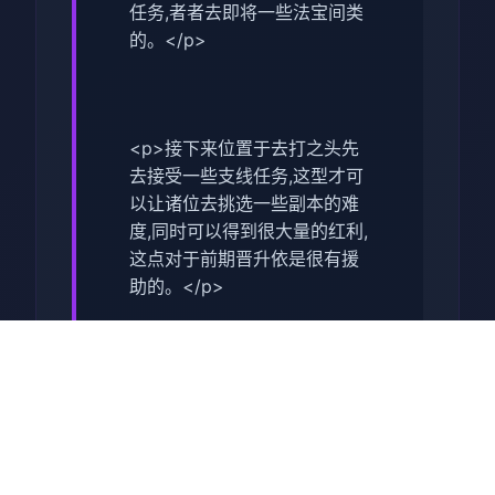
任务,者者去即将一些法宝间类
的。</p>
<p>接下来位置于去打之头先
去接受一些支线任务,这型才可
以让诸位去挑选一些副本的难
度,同时可以得到很大量的红利,
这点对于前期晋升依是很有援
助的。</p>
<p>在打完了主线之后,我们就
可以去打第某个关卡了,这个副
本相对来谈还是比较方便的,并
且通关始来也是很快的,我们去