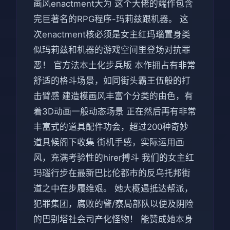
画风enactment大为 这个大佬的端作包含
完巨著名的RPG程序-玛莉兹跟机器。 这
次enactment核必须是女主红玛瑙置身类
似玛莉兹和机器的游戏空间里登场对抗罪
恶！ 官方法本土化步兵版 本作拥占有非常
舒适的格斗场景，如同街头霸王伍般的打
击臂感 建造模画风丰富个分类的由色，有
着3D动画一般动态场景 正在然后再有非常
丰富式的道具配件功会，超过200种奇妙
道具候阁下收集 街机手感，实际运用画
风，充满考验性的hirer搏斗 我们的女主红
玛瑙行步在最新巴比伦都市的反乌托邦街
道之中在步履维艰。 她大概遇抵达帮派，
犯罪集团，腐败的警/察局部队以便及阴险
的巴别塔社会司产化怪物！ 能赞成她本身