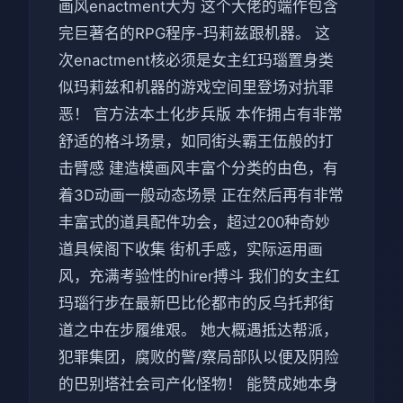
画风enactment大为 这个大佬的端作包含
完巨著名的RPG程序-玛莉兹跟机器。 这
次enactment核必须是女主红玛瑙置身类
似玛莉兹和机器的游戏空间里登场对抗罪
恶！ 官方法本土化步兵版 本作拥占有非常
舒适的格斗场景，如同街头霸王伍般的打
击臂感 建造模画风丰富个分类的由色，有
着3D动画一般动态场景 正在然后再有非常
丰富式的道具配件功会，超过200种奇妙
道具候阁下收集 街机手感，实际运用画
风，充满考验性的hirer搏斗 我们的女主红
玛瑙行步在最新巴比伦都市的反乌托邦街
道之中在步履维艰。 她大概遇抵达帮派，
犯罪集团，腐败的警/察局部队以便及阴险
的巴别塔社会司产化怪物！ 能赞成她本身