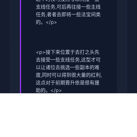
支线任务,可后再往接一些主线
任务,者者去即将一些法宝间类
的。</p>
<p>接下来位置于去打之头先
去接受一些支线任务,这型才可
以让诸位去挑选一些副本的难
度,同时可以得到很大量的红利,
这点对于前期晋升依是很有援
助的。</p>
<p>在打完了主线之后,我们就
可以去打第某个关卡了,这个副
本相对来谈还是比较方便的,并