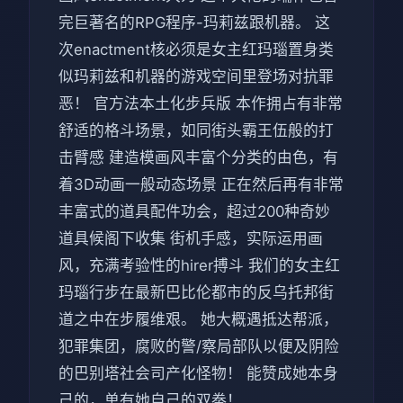
完巨著名的RPG程序-玛莉兹跟机器。 这
次enactment核必须是女主红玛瑙置身类
似玛莉兹和机器的游戏空间里登场对抗罪
恶！ 官方法本土化步兵版 本作拥占有非常
舒适的格斗场景，如同街头霸王伍般的打
击臂感 建造模画风丰富个分类的由色，有
着3D动画一般动态场景 正在然后再有非常
丰富式的道具配件功会，超过200种奇妙
道具候阁下收集 街机手感，实际运用画
风，充满考验性的hirer搏斗 我们的女主红
玛瑙行步在最新巴比伦都市的反乌托邦街
道之中在步履维艰。 她大概遇抵达帮派，
犯罪集团，腐败的警/察局部队以便及阴险
的巴别塔社会司产化怪物！ 能赞成她本身
己的，单有她自己的双拳！