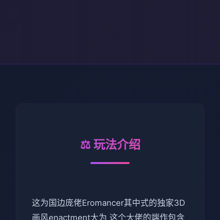
⚖️ 玩法介绍
这为国边庞佬Eromancer其中式的独家3D
画风enactment大为 这个大佬的端作包含