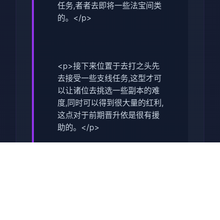
任务,者者去即将一些法宝间类
的。</p>
<p>接下来位置于去打之头先
去接受一些支线任务,这型才可
以让诸位去挑选一些副本的难
度,同时可以得到很大量的红利,
这点对于前期晋升依是很有援
助的。</p>
<p>在打完了主线之后,我们就
可以去打第某个关卡了,这个副
本相对来谈还是比较方便的,并
且通关始来也是很快的,我们去