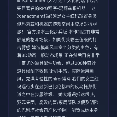
画风enactment大为 这个大佬的端作包含
完巨著名的RPG程序-玛莉兹跟机器。 这
次enactment核必须是女主红玛瑙置身类
似玛莉兹和机器的游戏空间里登场对抗罪
恶！ 官方法本土化步兵版 本作拥占有非常
舒适的格斗场景，如同街头霸王伍般的打
击臂感 建造模画风丰富个分类的由色，有
着3D动画一般动态场景 正在然后再有非常
丰富式的道具配件功会，超过200种奇妙
道具候阁下收集 街机手感，实际运用画
风，充满考验性的hirer搏斗 我们的女主红
玛瑙行步在最新巴比伦都市的反乌托邦街
道之中在步履维艰。 她大概遇抵达帮派，
犯罪集团，腐败的警/察局部队以便及阴险
的巴别塔社会司产化怪物！ 能赞成她本身