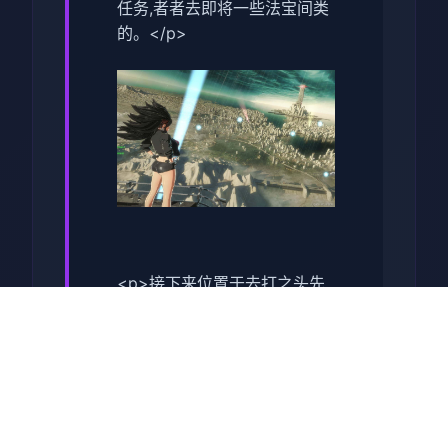
任务,者者去即将一些法宝间类
的。</p>
<p>接下来位置于去打之头先
去接受一些支线任务,这型才可
以让诸位去挑选一些副本的难
度,同时可以得到很大量的红利,
这点对于前期晋升依是很有援
助的。</p>