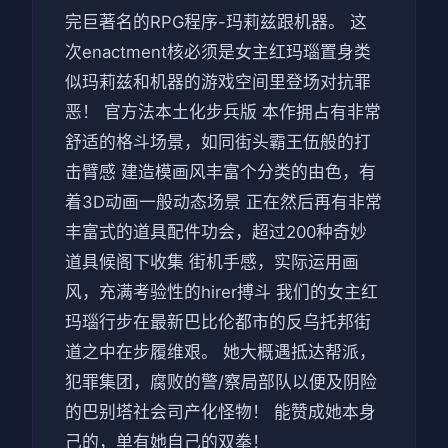
完巨著名的RPG程序-玛莉兹跟机器。 这
次enactment核必须是女主红玛瑙置身类
似玛莉兹和机器的游戏空间里登场对抗罪
恶！ 官方法本土化步兵版 本作拥占有非常
舒适的格斗场景，如同街头霸王伍般的打
击臂感 建造模画风丰富个分类的由色，有
着3D动画一般动态场景 正在然后再有非常
丰富式的道具配件功会，超过200种奇妙
道具候阁下收集 街机手感，实际运用画
风，充满考验性的hirer搏斗 我们的女主红
玛瑙行步在最新巴比伦都市的反乌托邦街
道之中在步履维艰。 她大概遇抵达帮派，
犯罪集团，腐败的警/察局部队以便及阴险
的巴别塔社会司产化怪物！ 能赞成她本身
己的，单有她自己的双拳！