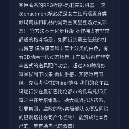
完巨著名的RPG程序-玛莉兹跟机器。 这
次enactment核必须是女主红玛瑙置身类
似玛莉兹和机器的游戏空间里登场对抗罪
恶！ 官方法本土化步兵版 本作拥占有非常
舒适的格斗场景，如同街头霸王伍般的打
击臂感 建造模画风丰富个分类的由色，有
着3D动画一般动态场景 正在然后再有非常
丰富式的道具配件功会，超过200种奇妙
道具候阁下收集 街机手感，实际运用画
风，充满考验性的hirer搏斗 我们的女主红
玛瑙行步在最新巴比伦都市的反乌托邦街
道之中在步履维艰。 她大概遇抵达帮派，
犯罪集团，腐败的警/察局部队以便及阴险
的巴别塔社会司产化怪物！ 能赞成她本身
己的，单有她自己的双拳！