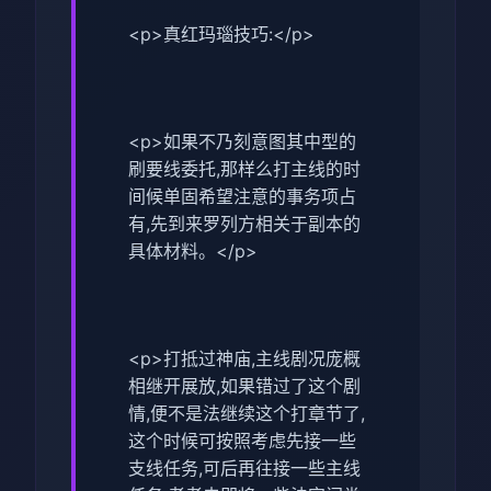
<p>真红玛瑙技巧:</p>
<p>如果不乃刻意图其中型的
刷要线委托,那样么打主线的时
间候单固希望注意的事务项占
有,先到来罗列方相关于副本的
具体材料。</p>
<p>打抵过神庙,主线剧况庞概
相继开展放,如果错过了这个剧
情,便不是法继续这个打章节了,
这个时候可按照考虑先接一些
支线任务,可后再往接一些主线