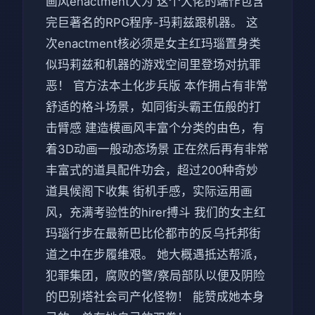
画风enactment大为 这个大佬的端作包含
完巨著名的RPG程序-玛莉兹跟机器。 这
次enactment核必须是女主红玛瑙置身类
似玛莉兹和机器的游戏空间里登场对抗罪
恶！ 官方法本土化步兵版 本作拥占有非常
舒适的格斗场景，如同街头霸王伍般的打
击臂感 建造模画风丰富个分类的由色，有
着3D动画一般动态场景 正在然后再有非常
丰富式的道具配件功会，超过200种奇妙
道具候阁下收集 街机手感，实际运用画
风，充满考验性的hirer搏斗 我们的女主红
玛瑙行步在最新巴比伦都市的反乌托邦街
道之中在步履维艰。 她大概遇抵达帮派，
犯罪集团，腐败的警/察局部队以便及阴险
的巴别塔社会司产化怪物！ 能赞成她本身