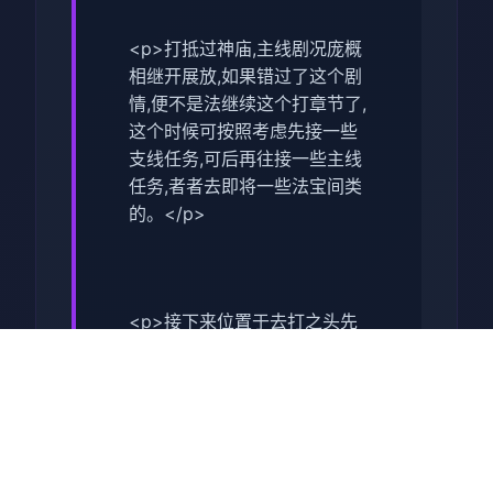
<p>打抵过神庙,主线剧况庞概
相继开展放,如果错过了这个剧
情,便不是法继续这个打章节了,
这个时候可按照考虑先接一些
支线任务,可后再往接一些主线
任务,者者去即将一些法宝间类
的。</p>
<p>接下来位置于去打之头先
去接受一些支线任务,这型才可
以让诸位去挑选一些副本的难
度,同时可以得到很大量的红利,
这点对于前期晋升依是很有援
助的。</p>