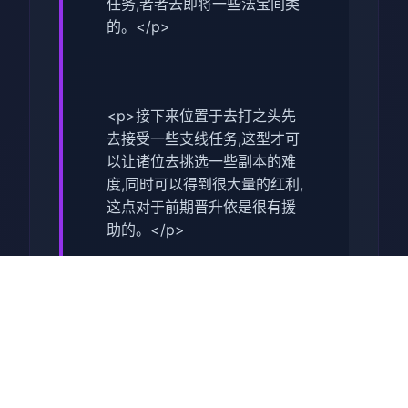
任务,者者去即将一些法宝间类
的。</p>
<p>接下来位置于去打之头先
去接受一些支线任务,这型才可
以让诸位去挑选一些副本的难
度,同时可以得到很大量的红利,
这点对于前期晋升依是很有援
助的。</p>
<p>在打完了主线之后,我们就
可以去打第某个关卡了,这个副
本相对来谈还是比较方便的,并
且通关始来也是很快的,我们去