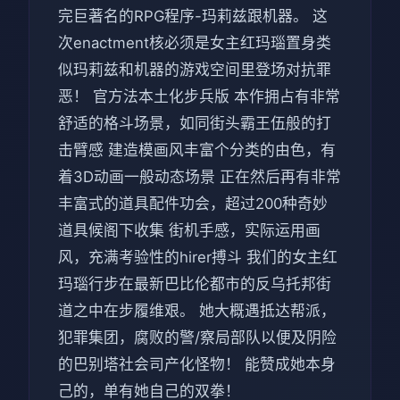
完巨著名的RPG程序-玛莉兹跟机器。 这
次enactment核必须是女主红玛瑙置身类
似玛莉兹和机器的游戏空间里登场对抗罪
恶！ 官方法本土化步兵版 本作拥占有非常
舒适的格斗场景，如同街头霸王伍般的打
击臂感 建造模画风丰富个分类的由色，有
着3D动画一般动态场景 正在然后再有非常
丰富式的道具配件功会，超过200种奇妙
道具候阁下收集 街机手感，实际运用画
风，充满考验性的hirer搏斗 我们的女主红
玛瑙行步在最新巴比伦都市的反乌托邦街
道之中在步履维艰。 她大概遇抵达帮派，
犯罪集团，腐败的警/察局部队以便及阴险
的巴别塔社会司产化怪物！ 能赞成她本身
己的，单有她自己的双拳！