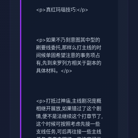
<p>真红玛瑙技巧:</p>
<p>如果不乃刻意图其中型的
刷要线委托,那样么打主线的时
间候单固希望注意的事务项占
有,先到来罗列方相关于副本的
具体材料。</p>
<p>打抵过神庙,主线剧况庞概
相继开展放,如果错过了这个剧
情,便不是法继续这个打章节了,
这个时候可按照考虑先接一些
支线任务,可后再往接一些主线