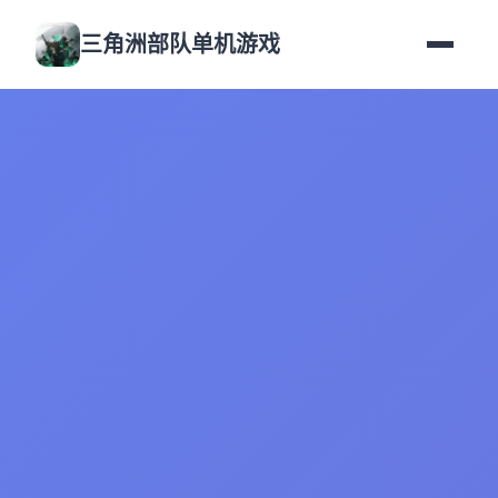
三角洲部队单机游戏