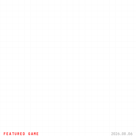
FEATURED GAME
2026.08.06