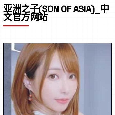
亚洲之子(SON OF ASIA)_中
文官方网站