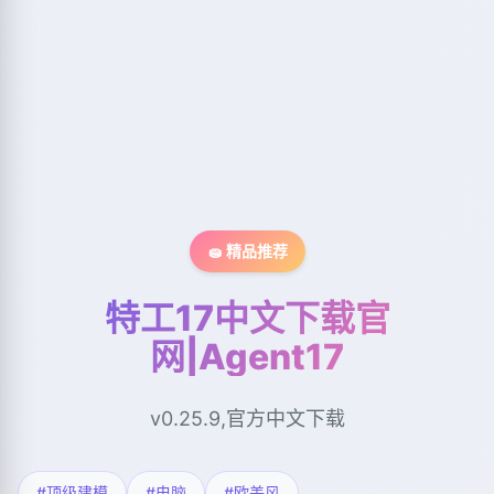
🧽 精品推荐
特工17中文下载官
网|Agent17
v0.25.9,官方中文下载
#顶级建模
#电脑
#欧美风